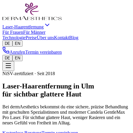
Laser-Haarentfernung
Für Frauen
Für Männer
Technologie
Preise
Über uns
Kontakt
Blog
DE
EN
Anrufen
Termin vereinbaren
DE
EN
NiSV-zertifiziert · Seit 2018
Laser-Haarentfernung in Ulm
für sichtbar glattere Haut
Bei dermAesthetics bekommst du eine sichere, präzise Behandlung
mit geschulten Spezialistinnen und moderner Candela GentleMax
Pro Laser. Für sichtbar glattere Haut, weniger Rasieren und ein
neues Gefühl von Freiheit im Alltag.
Kostenlose Beratung
Termin vereinbaren